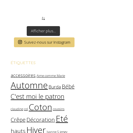
Afficher plus...
Suivez-nous sur Instagram
ÉTIQUETTES
accessoires
Aime comme Marie
Automne
Bébé
Burda
C'est moi le patron
Coton
claudine
col
coussins
Eté
Crêpe
Décoration
Hiver
hauts
Ivanne.S
jersey