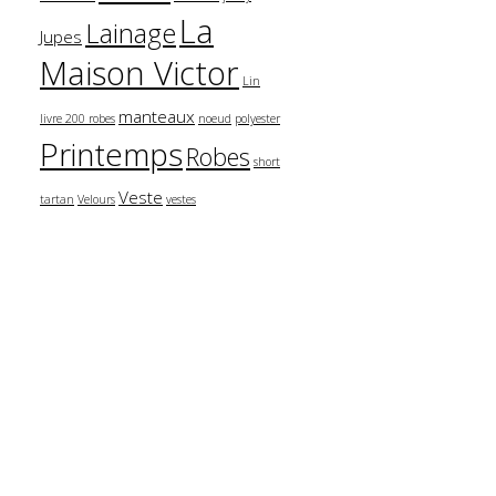
La
Lainage
Jupes
Maison Victor
Lin
manteaux
livre 200 robes
noeud
polyester
Printemps
Robes
short
Veste
tartan
Velours
vestes