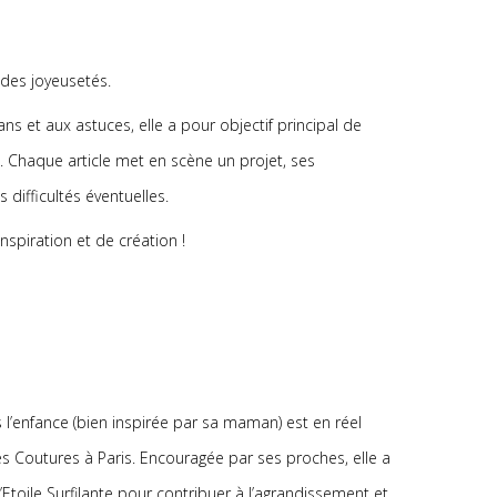
t des joyeusetés.
ans et aux astuces, elle a pour objectif principal de
s. Chaque article met en scène un projet, ses
s difficultés éventuelles.
’inspiration et de création !
s l’enfance (bien inspirée par sa maman) est en réel
s Coutures à Paris. Encouragée par ses proches, elle a
l’Etoile Surfilante pour contribuer à l’agrandissement et