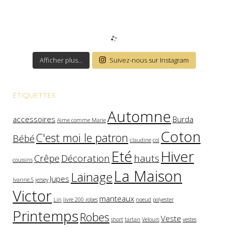
Afficher plus...
Suivez-nous sur Instagram
ÉTIQUETTES
Automne
accessoires
Burda
Aime comme Marie
Coton
C'est moi le patron
Bébé
claudine
col
Eté
Hiver
Crêpe
Décoration
hauts
coussins
La Maison
Lainage
Jupes
Ivanne.S
jersey
Victor
manteaux
Lin
livre 200 robes
noeud
polyester
Printemps
Robes
Veste
short
tartan
Velours
vestes